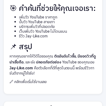
🎯 คำค้นที่ช่วยให้คุณเจอเรา:
เพิ่มวิว YouTube ราคาถูก
ปั้มวิว YouTube สายเทา
บริการเพิ่มวิวที่ปลอดภัย
เว็บเพิ่มวิว YouTube ไม่โดนแบน
รีวิว Jay-Like.com
📌 สรุป
หากคุณอยากให้วิดีโอของคุณ
ติดอันดับไวขึ้น
,
มียอดวิวที่ดู
น่าเชื่อถือ
, และยัง
ปลอดภัยต่อช่อง
YouTube ของคุณเอง
Jay-Like.com
คือตัวเลือกที่ดีที่สุดในตอนนี้ พร้อมรีวิวกา
รันตีจากผู้ใช้จริง!
🔗
คลิกเพื่อเริ่มใช้งานเลย