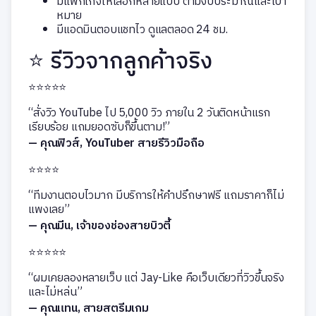
มีแพ็กเกจให้เลือกหลายแบบ ตามงบประมาณและเป้า
หมาย
มีแอดมินตอบแชทไว ดูแลตลอด 24 ชม.
⭐ รีวิวจากลูกค้าจริง
⭐⭐⭐⭐⭐
“สั่งวิว YouTube ไป 5,000 วิว ภายใน 2 วันติดหน้าแรก
เรียบร้อย แถมยอดซับก็ขึ้นตาม!”
— คุณฟิวส์, YouTuber สายรีวิวมือถือ
⭐⭐⭐⭐
“ทีมงานตอบไวมาก มีบริการให้คำปรึกษาฟรี แถมราคาก็ไม่
แพงเลย”
— คุณมีน, เจ้าของช่องสายบิวตี้
⭐⭐⭐⭐⭐
“ผมเคยลองหลายเว็บ แต่ Jay-Like คือเว็บเดียวที่วิวขึ้นจริง
และไม่หล่น”
— คุณแทน, สายสตรีมเกม